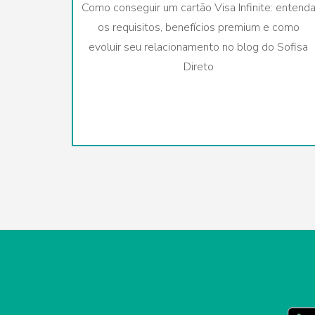
Como conseguir um cartão Visa Infinite: entend
os requisitos, benefícios premium e como
evoluir seu relacionamento no blog do Sofisa
Direto