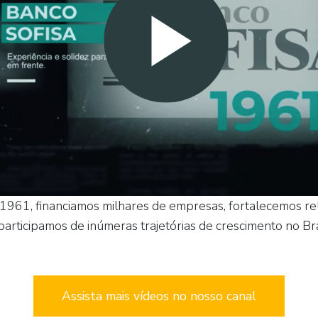
 1961, financiamos milhares de empresas, fortalecemos re
participamos de inúmeras trajetórias de crescimento no Bra
Assista mais vídeos no nosso canal