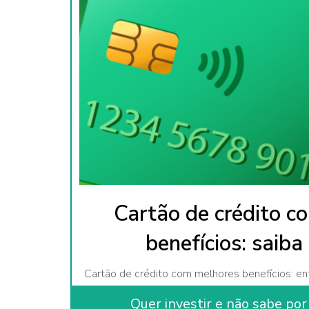
Cartão de crédito c
benefícios: saiba
Cartão de crédito com melhores benefícios: e
premium para escolher a melhor opção para s
Quer investir e não sabe po