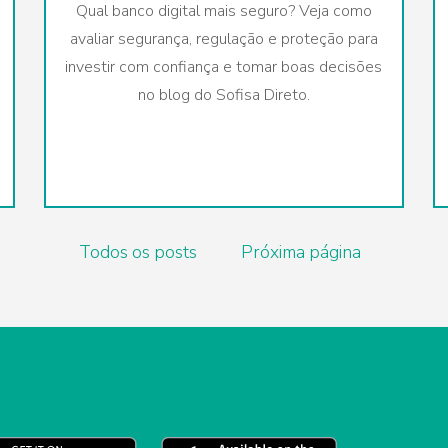
a
Qual banco digital mais seguro? Veja como
avaliar segurança, regulação e proteção para
investir com confiança e tomar boas decisões
no blog do Sofisa Direto.
Todos os posts
Próxima página