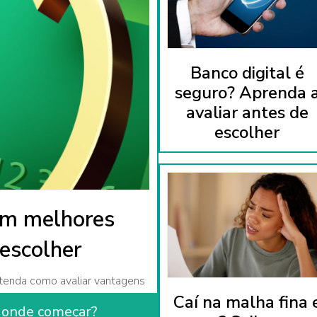
Banco digital é
seguro? Aprenda 
avaliar antes de
escolher
om melhores
 escolher
ntenda como avaliar vantagens
Caí na malha fina 
eu perfil no blog do Sofisa
r onde começar?